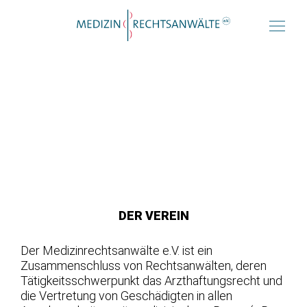
Medizinrechts-Beratungsnetz
SIE SUCHEN KOMPETENTEN
SIE SUCHEN KOMPETENTEN
JURISTISCHEN RAT IM
JURISTISCHEN RAT IM
MEDIZINRECHT?
MEDIZINRECHT?
DER VEREIN
Der Medizinrechtsanwälte e.V. ist ein
Zusammenschluss von Rechtsanwälten, deren
Tätigkeitsschwerpunkt das Arzthaftungsrecht und
die Vertretung von Geschädigten in allen